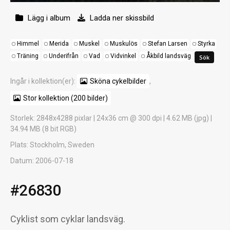
Lägg i album
Ladda ner skissbild
Himmel
Merida
Muskel
Muskulös
Stefan Larsen
Styrka
Träning
Underifrån
Vad
Vidvinkel
Åkbild landsväg
Ingår i kollektion(er):
Sköna cykelbilder
,
Stor kollektion (200 bilder)
Storlek
: 2848x4288 pixlar | 24x36 cm @ 300 dpi | 4.62 MB (jpg) |
34.94 MB (8 bit RGB)
Plats
: Stockholm, Sweden
Datum
: 2006-07-18
#26830
Cyklist som cyklar landsväg.