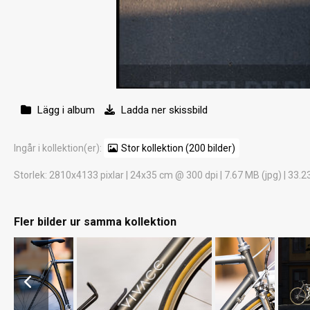
Lägg i album
Ladda ner skissbild
Ingår i kollektion(er):
Stor kollektion (200 bilder)
Storlek
: 2810x4133 pixlar | 24x35 cm @ 300 dpi | 7.67 MB (jpg) | 33.2
Fler bilder ur samma kollektion