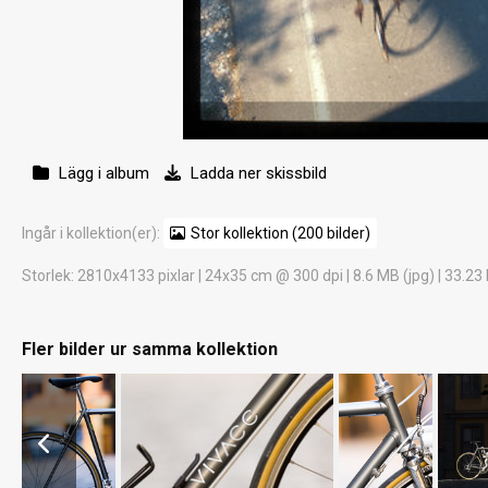
Lägg i album
Ladda ner skissbild
Ingår i kollektion(er):
Stor kollektion (200 bilder)
Storlek
: 2810x4133 pixlar | 24x35 cm @ 300 dpi | 8.6 MB (jpg) | 33.23
Fler bilder ur samma kollektion