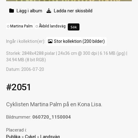
Lägg i album
Ladda ner skissbild
Martina Palm
Åkbild landsväg
Ingår i kollektion(er):
Stor kollektion (200 bilder)
Storlek
: 2848x4288 pixlar | 24x36 cm @ 300 dpi | 6.16 MB (jpg) |
34.94 MB (8 bit RGB)
Datum
: 2006-07-20
#2051
Cyklisten Martina Palm på en Kona Lisa.
Bildnummer:
060720_1150004
Placerad i:
Publika
»
Cykel
»
Landsväg