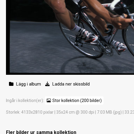
Lägg i album
Ladda ner skissbild
Ingår i kollektion(er):
Stor kollektion (200 bilder)
Storlek
: 4133x2810 pixlar | 35x24 cm @ 300 dpi | 7.03 MB (jpg) | 33.2
Fler bilder ur samma kollektion