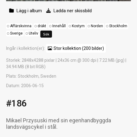
Lägg i album
Ladda ner skissbild
Affärskvinna
dräkt
Innehåll
Kostym
Norden
Stockholm
Sverige
Uteliv
Ingår i kollektion(er):
Stor kollektion (200 bilder)
Storlek
: 2848x4288 pixlar | 24x36 cm @ 300 dpi | 7.22 MB (jpg) |
34.94 MB (8 bit RGB)
Plats
: Stockholm, Sweden
Datum
: 2006-06-15
#186
Mikael Przysuski med sin egenhandbyggda
landsvägscykel i stål.