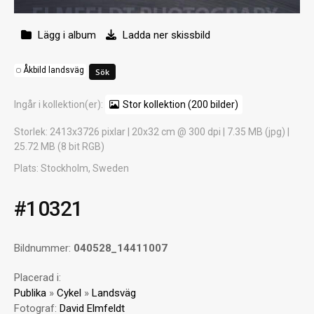
Lägg i album
Ladda ner skissbild
Åkbild landsväg
Ingår i kollektion(er):
Stor kollektion (200 bilder)
Storlek
: 2413x3726 pixlar | 20x32 cm @ 300 dpi | 7.35 MB (jpg) |
25.72 MB (8 bit RGB)
Plats
: Stockholm, Sweden
#10321
Bildnummer:
040528_14411007
Placerad i:
Publika
»
Cykel
»
Landsväg
Fotograf:
David Elmfeldt