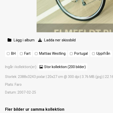
Lägg i album
Ladda ner skissbild
BH
Fart
Mattias Westling
Portugal
Uppifrån
Ingår i kollektion(er):
Stor kollektion (200 bilder)
Storlek
: 2388x3243 pixlar | 20x27 cm @ 300 dpi | 3.76 MB (jpg) | 22.1
Plats
: Faro
Datum
: 2007-02-25
Fler bilder ur samma kollektion