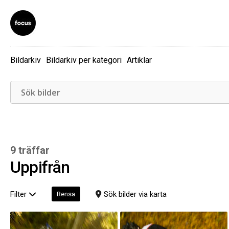
Bildarkiv
Bildarkiv per kategori
Artiklar
9 träffar
Uppifrån
Filter
Sök bilder via karta
Rensa