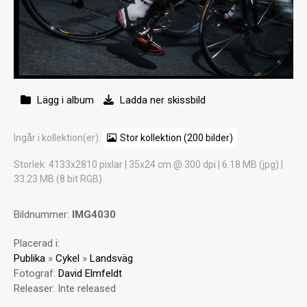
Lägg i album
Ladda ner skissbild
Ingår i kollektion(er):
Stor kollektion (200 bilder)
Storlek
: 4133x2810 pixlar | 35x24 cm @ 300 dpi | 6.18 MB (jpg) |
33.23 MB (8 bit RGB)
Bildnummer:
IMG4030
Placerad i:
Publika
»
Cykel
»
Landsväg
Fotograf:
David Elmfeldt
Releaser:
Inte released