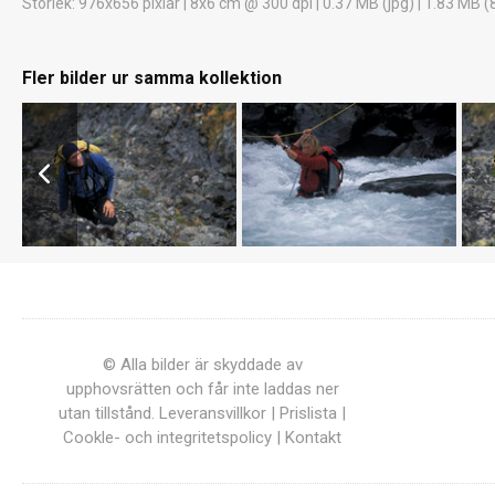
Storlek
: 976x656 pixlar | 8x6 cm @ 300 dpi | 0.37 MB (jpg) | 1.83 MB (
Fler bilder ur samma kollektion
© Alla bilder är skyddade av
upphovsrätten och får inte laddas ner
utan tillstånd.
Leveransvillkor
|
Prislista
|
Cookle- och integritetspolicy
|
Kontakt