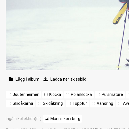
Lägg i album
Ladda ner skissbild
Joutenheimen
Klocka
Polarklocka
Pulsmätare
Skidåkarna
Skidåkning
Topptur
Vandring
Äve
Ingår i kollektion(er):
Människor i berg