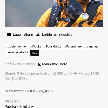
Lägg i album
Ladda ner skissbild
Joutenheimen
Klocka
Polarklocka
Pulsmätare
Vandring
Äventyrsklocka
Ingår i kollektion(er):
Människor i berg
Storlek
: 976x656 pixlar | 8x6 cm @ 300 dpi | 0.49 MB (jpg) | 1.83
MB (8 bit RGB)
Bildnummer:
DE030925_0139
Placerad i:
Publika
»
Friluftsliv