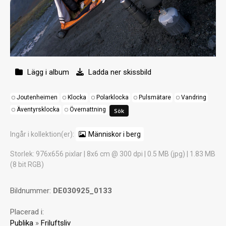
Lägg i album
Ladda ner skissbild
Joutenheimen
Klocka
Polarklocka
Pulsmätare
Vandring
Äventyrsklocka
Övernattning
Ingår i kollektion(er):
Människor i berg
Storlek
: 976x656 pixlar | 8x6 cm @ 300 dpi | 0.5 MB (jpg) | 1.83 MB
(8 bit RGB)
Bildnummer:
DE030925_0133
Placerad i:
Publika
»
Friluftsliv