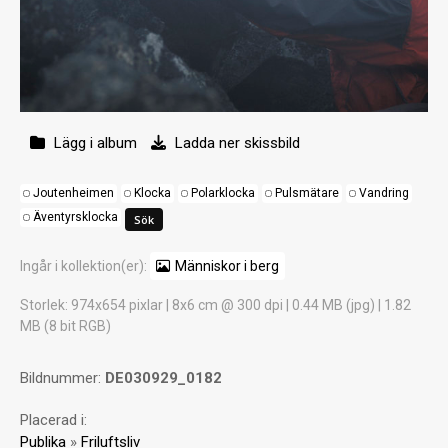
Lägg i album
Ladda ner skissbild
Joutenheimen
Klocka
Polarklocka
Pulsmätare
Vandring
Äventyrsklocka
Ingår i kollektion(er):
Människor i berg
Storlek
: 974x654 pixlar | 8x6 cm @ 300 dpi | 0.44 MB (jpg) | 1.82
MB (8 bit RGB)
Bildnummer:
DE030929_0182
Placerad i:
Publika
»
Friluftsliv