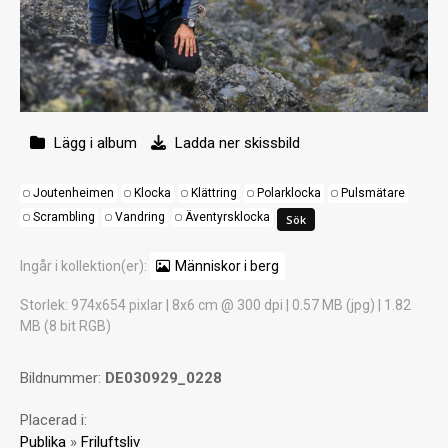
Lägg i album
Ladda ner skissbild
Joutenheimen
Klocka
Klättring
Polarklocka
Pulsmätare
Scrambling
Vandring
Äventyrsklocka
Ingår i kollektion(er):
Människor i berg
Storlek
: 974x654 pixlar | 8x6 cm @ 300 dpi | 0.57 MB (jpg) | 1.82
MB (8 bit RGB)
Bildnummer:
DE030929_0228
Placerad i:
Publika
»
Friluftsliv