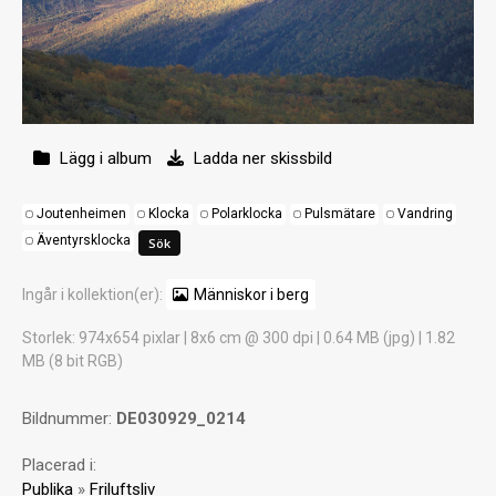
Lägg i album
Ladda ner skissbild
Joutenheimen
Klocka
Polarklocka
Pulsmätare
Vandring
Äventyrsklocka
Ingår i kollektion(er):
Människor i berg
Storlek
: 974x654 pixlar | 8x6 cm @ 300 dpi | 0.64 MB (jpg) | 1.82
MB (8 bit RGB)
Bildnummer:
DE030929_0214
Placerad i:
Publika
»
Friluftsliv