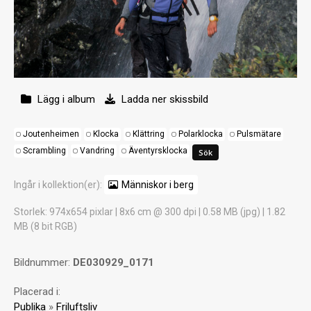
Lägg i album
Ladda ner skissbild
Joutenheimen
Klocka
Klättring
Polarklocka
Pulsmätare
Scrambling
Vandring
Äventyrsklocka
Ingår i kollektion(er):
Människor i berg
Storlek
: 974x654 pixlar | 8x6 cm @ 300 dpi | 0.58 MB (jpg) | 1.82
MB (8 bit RGB)
Bildnummer:
DE030929_0171
Placerad i:
Publika
»
Friluftsliv