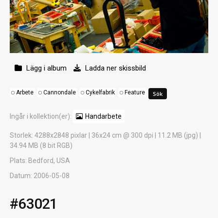
Lägg i album
Ladda ner skissbild
Arbete
Cannondale
Cykelfabrik
Feature
Ingår i kollektion(er):
Handarbete
Storlek
: 4288x2848 pixlar | 36x24 cm @ 300 dpi | 11.2 MB (jpg) |
34.94 MB (8 bit RGB)
Plats
: Bedford, USA
Datum
: 2006-05-08
#63021