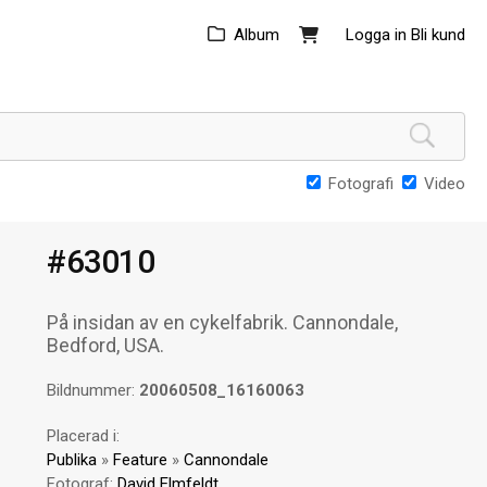
Album
Logga in
Bli kund
Fotografi
Video
#63010
På insidan av en cykelfabrik. Cannondale,
Bedford, USA.
Bildnummer:
20060508_16160063
Placerad i:
Publika
»
Feature
»
Cannondale
Fotograf:
David Elmfeldt