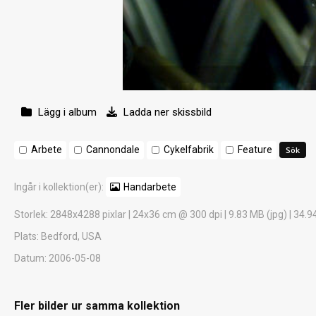
Lägg i album
Ladda ner skissbild
Arbete
Cannondale
Cykelfabrik
Feature
Ingår i kollektion(er):
Handarbete
Storlek
: 2848x4288 pixlar | 24x36 cm @ 300 dpi | 9.83 MB (jpg) | 34.9
Plats
: Bedford, USA
Datum
: 2006-05-08
Fler bilder ur samma kollektion