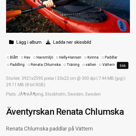
Lägg i album
Ladda ner skissbild
Blått
Hav
Havsmiljö
Helly-Hansen
Kvinna
Paddlar
Paddling
Renata Chlumska
Träning
vatten
Vättern
Storlek
: 3921x2595 pixlar | 33x22 cm @ 300 dpi | 7.44 MB (jpg) |
29.11 MB (8 bit RGB)
Plats
: JÃ¶nkÃ¶ping, Stockholm, Sweden, Sweden
Äventyrskan Renata Chlumska
Renata Chlumska paddlar på Vättern