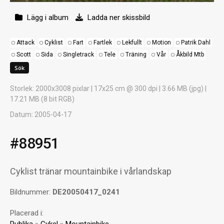
Lägg i album
Ladda ner skissbild
Attack
Cyklist
Fart
Fartlek
Lekfullt
Motion
Patrik Dahl
Scott
Sida
Singletrack
Tele
Träning
Vår
Åkbild Mtb
Storlek
: 2000x3008 pixlar | 17x25 cm @ 300 dpi | 3.66 MB (jpg) |
17.21 MB (8 bit RGB)
Datum
: 2005-04-17
#88951
Cyklist tränar mountainbike i vårlandskap
Bildnummer:
DE20050417_0241
Placerad i: