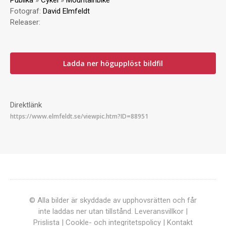
Publika
»
Cykel
»
Mountainbike
Fotograf:
David Elmfeldt
Releaser:
Ladda ner högupplöst bildfil
Direktlänk
© Alla bilder är skyddade av upphovsrätten och får
inte laddas ner utan tillstånd.
Leveransvillkor
|
Prislista
|
Cookle- och integritetspolicy
|
Kontakt