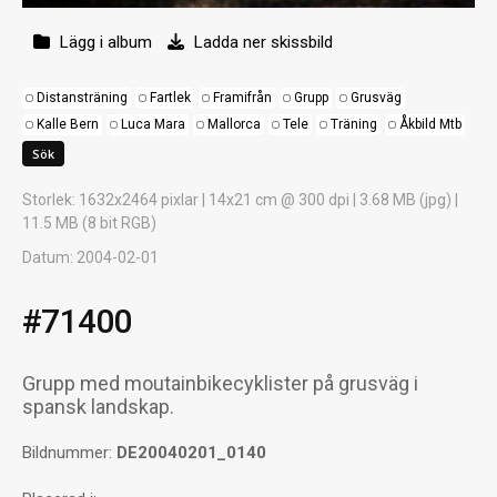
Lägg i album
Ladda ner skissbild
Distansträning
Fartlek
Framifrån
Grupp
Grusväg
Kalle Bern
Luca Mara
Mallorca
Tele
Träning
Åkbild Mtb
Storlek
: 1632x2464 pixlar | 14x21 cm @ 300 dpi | 3.68 MB (jpg) |
11.5 MB (8 bit RGB)
Datum
: 2004-02-01
#71400
Grupp med moutainbikecyklister på grusväg i
spansk landskap.
Bildnummer:
DE20040201_0140