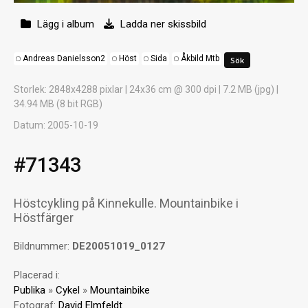
Lägg i album
Ladda ner skissbild
Andreas Danielsson2
Höst
Sida
Åkbild Mtb
Storlek
: 2848x4288 pixlar | 24x36 cm @ 300 dpi | 7.2 MB (jpg) |
34.94 MB (8 bit RGB)
Datum
: 2005-10-19
#71343
Höstcykling på Kinnekulle. Mountainbike i
Höstfärger
Bildnummer:
DE20051019_0127
Placerad i:
Publika
»
Cykel
»
Mountainbike
Fotograf:
David Elmfeldt