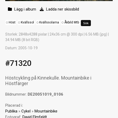
Lägg i album
Ladda ner skissbild
Höst
Kvällssol
Kvällssolarna
Åkbild Mtb
Storlek
: 2848x4288 pixlar | 24x36 cm @ 300 dpi | 6.56 MB (jpg) |
34.94 MB (8 bit RGB)
Datum
: 2005-10-19
#71320
Höstcykling på Kinnekulle. Mountainbike i
Höstfärger
Bildnummer:
DE20051019_0106
Placerad i:
Publika
»
Cykel
»
Mountainbike
Fotograf:
David Elmfeldt