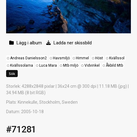
Lägg i album
Ladda ner skissbild
Andreas Danielsson2
Havsmiljö
Himmel
Höst
Kvällssol
Kvällssolarna
Luca Mara
Mtb miljö
Vidvinkel
Åkbild Mtb
Storlek
: 4288x2848 pixlar | 36x24 cm @ 300 dpi | 11.18 MB (jpg) |
34.94 MB (8 bit RGB)
Plats
: Kinnekulle, Stockholm, Sweden
Datum
: 2005-10-18
#71281