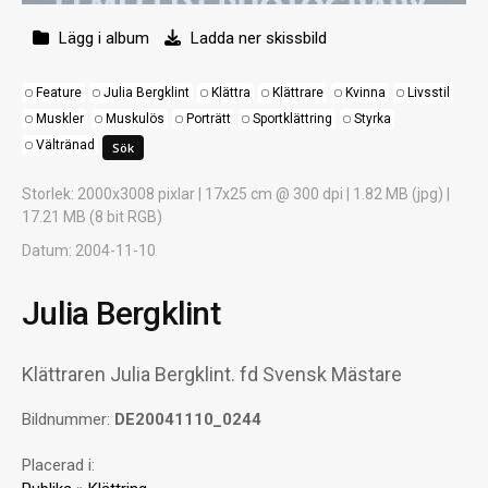
Lägg i album
Ladda ner skissbild
Feature
Julia Bergklint
Klättra
Klättrare
Kvinna
Livsstil
Muskler
Muskulös
Porträtt
Sportklättring
Styrka
Vältränad
Storlek
: 2000x3008 pixlar | 17x25 cm @ 300 dpi | 1.82 MB (jpg) |
17.21 MB (8 bit RGB)
Datum
: 2004-11-10
Julia Bergklint
Klättraren Julia Bergklint. fd Svensk Mästare
Bildnummer:
DE20041110_0244
Placerad i: