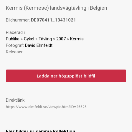
Kermis (Kermese) landsvägtävling i Belgien
Bildnummer:
DE070411_13431021
Placerad i:
Publika
»
Cykel
»
Tävling
»
2007
»
Kermis
Fotograf:
David Elmfeldt
Releaser:
Ladda ner högupplöst bildfil
Direktlänk
Fler bilder ur samma kollektion