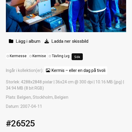
Lägg i album
Ladda ner skissbild
Kermesse
Kermise
Tävling Lvg
Ingår i kollektion(er):
Kermis – eller en dag på tivoli
Storlek
: 4288x2848 pixlar | 36x24 cm @ 300 dpi | 10.16 MB (jpg) |
34.94 MB (8 bit RGB)
Plats
: Belgien, Stockholm, Belgien
Datum
: 2007-04-11
#26525