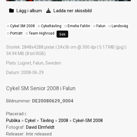
Lägg i album
Ladda ner skissbild
Cykel SM 2008
Cykeltävling
Emelie Fahlin
Falun
Landsväg
Porträtt
Team Highroad
Storlek
: 2848x4288 pixlar | 24x36 cm @ 300 dpi | 5.17 MB (jpg) |
34.94 MB (8 bit RGB)
Plats
: Lugnet, Falun, Sweden
Datum
: 2008-06-29
Cykel SM Senior 2008 i Falun
Bildnummer:
DE20080629_0004
Placerad i:
Publika
»
Cykel
»
Tävling
»
2008
»
Cykel-SM 2008
Fotograf:
David Elmfeldt
Releaser:
Inte released