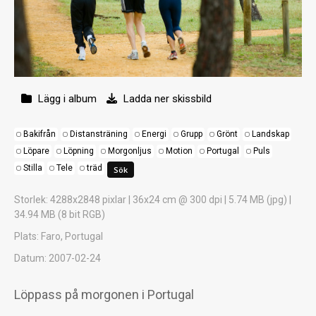
Lägg i album
Ladda ner skissbild
Bakifrån
Distansträning
Energi
Grupp
Grönt
Landskap
Löpare
Löpning
Morgonljus
Motion
Portugal
Puls
Stilla
Tele
träd
Storlek
: 4288x2848 pixlar | 36x24 cm @ 300 dpi | 5.74 MB (jpg) |
34.94 MB (8 bit RGB)
Plats
: Faro, Portugal
Datum
: 2007-02-24
Löppass på morgonen i Portugal