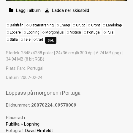
Lägg i album
Ladda ner skissbild
Bakifrån
Distansträning
Energi
Grupp
Grönt
Landskap
Löpare
Löpning
Morgonljus
Motion
Portugal
Puls
Stilla
Tele
träd
Storlek
: 2848x4288 pixlar | 24x36 cm @ 300 dpi | 6.74 MB (jpg) |
34.94 MB (8 bit RGB)
Plats
: Faro, Portugal
Datum
: 2007-02-24
Löppass på morgonen i Portugal
Bildnummer:
20070224_09570009
Placerad i:
Publika
»
Löpning
Fotograf:
David Elmfeldt