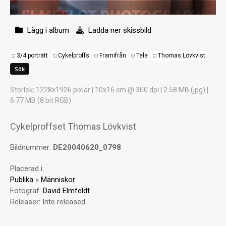
Lägg i album
Ladda ner skissbild
3/4 porträtt
Cykelproffs
Framifrån
Tele
Thomas Lövkvist
Storlek
: 1228x1926 pixlar | 10x16 cm @ 300 dpi | 2.58 MB (jpg) |
6.77 MB (8 bit RGB)
Cykelproffset Thomas Lövkvist
Bildnummer:
DE20040620_0798
Placerad i:
Publika
»
Människor
Fotograf:
David Elmfeldt
Releaser:
Inte released