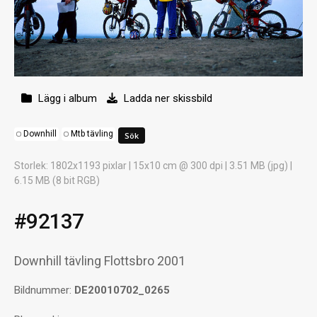
Lägg i album
Ladda ner skissbild
Downhill
Mtb tävling
Storlek
: 1802x1193 pixlar | 15x10 cm @ 300 dpi | 3.51 MB (jpg) |
6.15 MB (8 bit RGB)
#92137
Downhill tävling Flottsbro 2001
Bildnummer:
DE20010702_0265