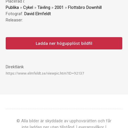
Placerad i:
Publika
»
Cykel
»
Tävling
»
2001
»
Flottsbro Downhill
Fotograf:
David Elmfeldt
Releaser:
Ladda ner högupplöst bildfil
Direktlänk
© Alla bilder är skyddade av upphovsrätten och får
inte laddas ner utan tillstånd.
Leveransvillkor
|