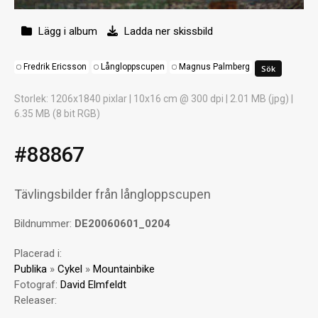
Lägg i album
Ladda ner skissbild
Fredrik Ericsson
Långloppscupen
Magnus Palmberg
Storlek
: 1206x1840 pixlar | 10x16 cm @ 300 dpi | 2.01 MB (jpg) |
6.35 MB (8 bit RGB)
#88867
Tävlingsbilder från långloppscupen
Bildnummer:
DE20060601_0204
Placerad i:
Publika
»
Cykel
»
Mountainbike
Fotograf:
David Elmfeldt
Releaser: