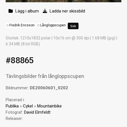
Lägg i album
Ladda ner skissbild
Fredrik Ericsson
Långloppscupen
Storlek
: 1210x1832 pixlar | 10x16 cm @ 300 dpi | 1.68 MB (jpg) |
6.34 MB (8 bit RGB)
#88865
Tävlingsbilder från långloppscupen
Bildnummer:
DE20060601_0202
Placerad i:
Publika
»
Cykel
»
Mountainbike
Fotograf:
David Elmfeldt
Releaser: