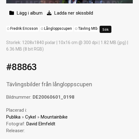
Lägg i album
Ladda ner skissbild
Fredrik Ericsson
Långloppscupen
Tävling Mtb
Storlek
: 1208x1840 pixlar | 10x16 cm @ 300 dpi | 1.82 MB (jpg) |
6.36 MB (8 bit RGB)
#88863
Tävlingsbilder från långloppscupen
Bildnummer:
DE20060601_0198
Placerad i:
Publika
»
Cykel
»
Mountainbike
Fotograf:
David Elmfeldt
Releaser: