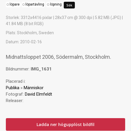
löpare
löpartävling
löpning
Storlek
: 3312x4416 pixlar | 28x37 cm @ 300 dpi | 5.82 MB (JPG) |
41.84 MB (8 bit RGB)
Plats
: Stockholm, Sweden
Datum
: 2010-02-16
Midnattsloppet 2006, Södermalm, Stockholm.
Bildnummer:
IMG_1631
Placerad i:
Publika
»
Människor
Fotograf:
David Elmfeldt
Releaser:
Ladda ner högupplöst bildfil