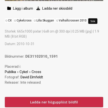
Lägg i album
Ladda ner skissbild
CX
Cykelcross
Lilla Skuggan
Valhallcrossen 2010
Storlek
: 665x1000 pixlar | 6x8 cm @ 300 dpi | 0.25 MB (jpg) | 1.9
MB (8 bit RGB)
Datum
: 2010-10-31
Bildnummer:
DE31102010_1591
Placerad i:
Publika
»
Cykel
»
Cross
Fotograf:
David Elmfeldt
Releaser:
Inte released
Ladda ner högupplöst bildfil