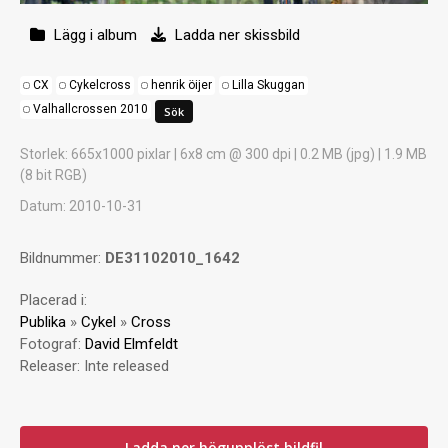
Lägg i album
Ladda ner skissbild
CX
Cykelcross
henrik öijer
Lilla Skuggan
Valhallcrossen 2010
Storlek
: 665x1000 pixlar | 6x8 cm @ 300 dpi | 0.2 MB (jpg) | 1.9 MB
(8 bit RGB)
Datum
: 2010-10-31
Bildnummer:
DE31102010_1642
Placerad i:
Publika
»
Cykel
»
Cross
Fotograf:
David Elmfeldt
Releaser:
Inte released
Ladda ner högupplöst bildfil