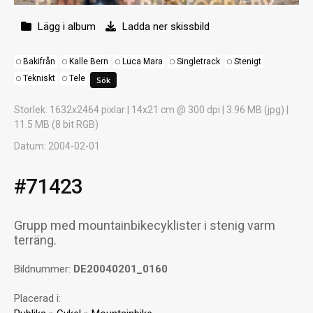
Lägg i album
Ladda ner skissbild
Bakifrån
Kalle Bern
Luca Mara
Singletrack
Stenigt
Tekniskt
Tele
Storlek
: 1632x2464 pixlar | 14x21 cm @ 300 dpi | 3.96 MB (jpg) |
11.5 MB (8 bit RGB)
Datum
: 2004-02-01
#71423
Grupp med mountainbikecyklister i stenig varm
terräng.
Bildnummer:
DE20040201_0160
Placerad i: