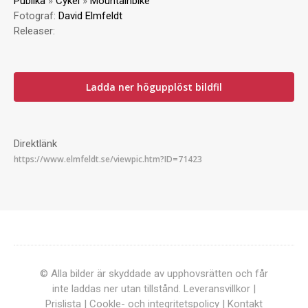
Publika
»
Cykel
»
Mountainbike
Fotograf:
David Elmfeldt
Releaser:
Ladda ner högupplöst bildfil
Direktlänk
© Alla bilder är skyddade av upphovsrätten och får
inte laddas ner utan tillstånd.
Leveransvillkor
|
Prislista
|
Cookle- och integritetspolicy
|
Kontakt