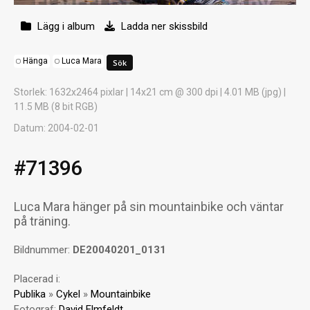
Lägg i album
Ladda ner skissbild
Hänga
Luca Mara
Storlek
: 1632x2464 pixlar | 14x21 cm @ 300 dpi | 4.01 MB (jpg) |
11.5 MB (8 bit RGB)
Datum
: 2004-02-01
#71396
Luca Mara hänger på sin mountainbike och väntar
på träning.
Bildnummer:
DE20040201_0131
Placerad i:
Publika
»
Cykel
»
Mountainbike
Fotograf:
David Elmfeldt