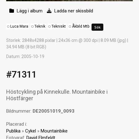
Lägg i album
Ladda ner skissbild
Luca Mara
Teknik
Tekniskt
Åkbild Mtb
Storlek
: 2848x4288 pixlar | 24x36 cm @ 300 dpi | 8.09 MB (jpg) |
34.94 MB (8 bit RGB)
Datum
: 2005-10-19
#71311
Höstcykling på Kinnekulle. Mountainbike i
Höstfärger
Bildnummer:
DE20051019_0093
Placerad i:
Publika
»
Cykel
»
Mountainbike
Fotograf:
David Elmfeldt