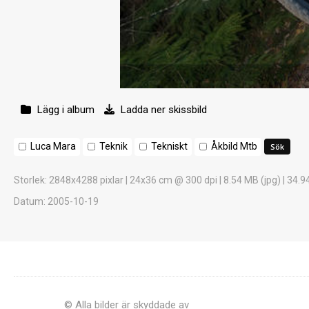
Lägg i album
Ladda ner skissbild
Luca Mara
Teknik
Tekniskt
Åkbild Mtb
Storlek
: 2848x4288 pixlar | 24x36 cm @ 300 dpi | 8.54 MB (jpg) | 34.9
Datum
: 2005-10-19
© Alla bilder är skyddade av