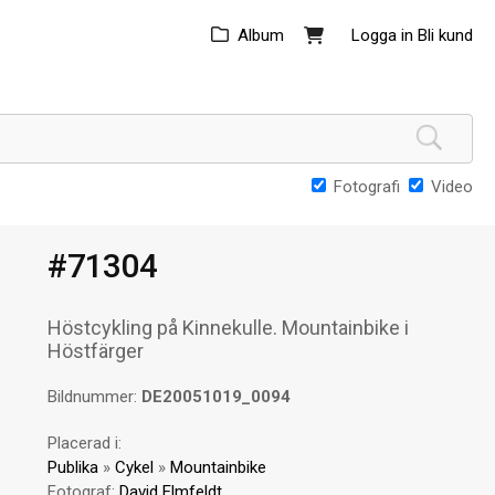
Album
Logga in
Bli kund
Fotografi
Video
#71304
Höstcykling på Kinnekulle. Mountainbike i
Höstfärger
Bildnummer:
DE20051019_0094
Placerad i:
Publika
»
Cykel
»
Mountainbike
Fotograf:
David Elmfeldt