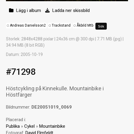
Lägg i album
Ladda ner skissbild
Andreas Danielsson2
Trackstand
Åkbild Mtb
Storlek
: 2848x4288 pixlar | 24x36 cm @ 300 dpi | 7.71 MB (jpg) |
34.94 MB (8 bit RGB)
Datum
: 2005-10-19
#71298
Höstcykling på Kinnekulle. Mountainbike i
Höstfärger
Bildnummer:
DE20051019_0069
Placerad i:
Publika
»
Cykel
»
Mountainbike
Fotograf:
David Elmfeldt