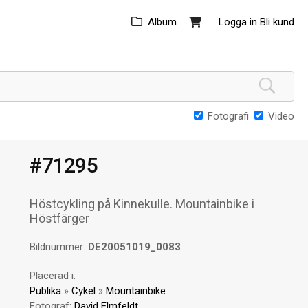
Album
Logga in
Bli kund
Fotografi
Video
#71295
Höstcykling på Kinnekulle. Mountainbike i
Höstfärger
Bildnummer:
DE20051019_0083
Placerad i:
Publika
»
Cykel
»
Mountainbike
Fotograf:
David Elmfeldt