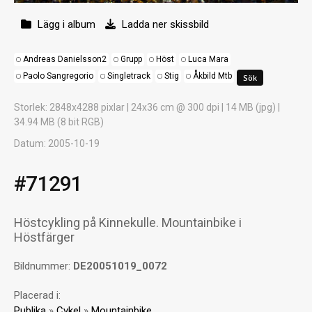
Lägg i album
Ladda ner skissbild
Andreas Danielsson2
Grupp
Höst
Luca Mara
Paolo Sangregorio
Singletrack
Stig
Åkbild Mtb
Storlek
: 2848x4288 pixlar | 24x36 cm @ 300 dpi | 14 MB (jpg) |
34.94 MB (8 bit RGB)
Datum
: 2005-10-19
#71291
Höstcykling på Kinnekulle. Mountainbike i
Höstfärger
Bildnummer:
DE20051019_0072
Placerad i:
Publika
»
Cykel
»
Mountainbike