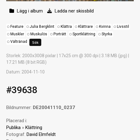
Lägg i album
Ladda ner skissbild
Feature
Julia Bergklint
Klättra
Klättrare
Kvinna
Livsstil
Muskler
Muskulös
Porträtt
Sportklättring
Styrka
Vältränad
Storlek
: 2000x3008 pixlar | 17x25 cm @ 300 dpi | 3.18 MB (jpg) |
17.21 MB (8 bit RGB)
Datum
: 2004-11-10
#39638
Bildnummer:
DE20041110_0237
Placerad i:
Publika
»
Klättring
Fotograf:
David Elmfeldt