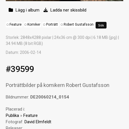
Lägg i album
Ladda ner skissbild
Feature
Komiker
Porträtt
Robert Gustafsson
Storlek
: 2848x4288 pixlar | 24x36 cm @ 300 dpi | 6.18 MB (jpg) |
34.94 MB (8 bit RGB)
Datum
: 2006-02-14
#39599
Porträttbilder på komikern Robert Gustafsson
Bildnummer:
DE20060214_0154
Placerad i:
Publika
»
Feature
Fotograf:
David Elmfeldt
Releaser: