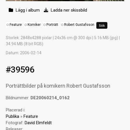
Lägg i album
Ladda ner skissbild
Feature
Komiker
Porträtt
Robert Gustafsson
Storlek
: 2848x4288 pixlar | 24x36 cm @ 300 dpi | 5.16 MB (jpg) |
34.94 MB (8 bit RGB)
Datum
: 2006-02-14
#39596
Porträttbilder på komikern Robert Gustafsson
Bildnummer:
DE20060214_0162
Placerad i:
Publika
»
Feature
Fotograf:
David Elmfeldt
Releaser: