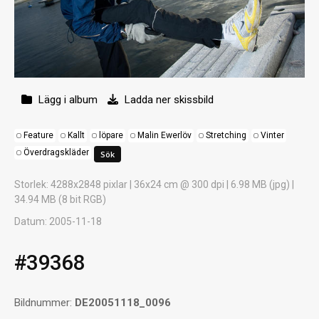
Lägg i album
Ladda ner skissbild
Feature
Kallt
löpare
Malin Ewerlöv
Stretching
Vinter
Överdragskläder
Storlek
: 4288x2848 pixlar | 36x24 cm @ 300 dpi | 6.98 MB (jpg) |
34.94 MB (8 bit RGB)
Datum
: 2005-11-18
#39368
Bildnummer:
DE20051118_0096