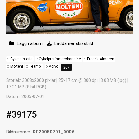
Lägg i album
Ladda ner skissbild
Cykelhistoria
Cykelproffsmerchandise
Fredrik Almgren
Molteni
Teambil
Volvo
Storlek
: 3008x2000 pixlar | 25x17 cm @ 300 dpi | 3.03 MB (jpg) |
17.21 MB (8 bit RGB)
Datum
: 2005-07-01
#39175
Bildnummer:
DE20050701_0006